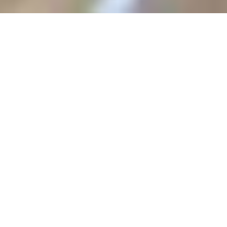
קייטרינג קטן ואישי, מביתה של שפית
פרטית
מחפשים פתרון בשביל אירוח ביתי, עד 70 איש?
אשמח לעזור לכם להרכיב תפריט המותאם אישית
לטעמכם, ולהכין עבורכם את המנות לקראת
האירוע.
תפריט בהתאמה אישית
הרכבת תפריט שמתאים לכם ולאורחים
שלכם, מתוך מבחר גדול של מנות