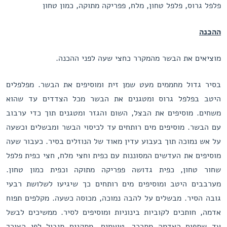
פלפל גרוס, פלפל טחון, מלח, פפריקה מתוקה, כמון טחון
ההכנה
מוציאים את הבשר מהמקרר כחצי שעה לפני ההכנה.
בסיר גדול מחממים מעט שמן זית ומוסיפים את הבשר. מפלפלים
היטב בפלפל גרוס ומטגנים את הבשר מכל הצדדים עד שהוא
משחים. מוסיפים את הבצל, השום והגזר ומטגנים תוך כדי ערבוב
עם הבשר. מוסיפים מים רותחים עד לכיסוי הבשר ומבשלים וכשעה
על אש נמוכה תוך בעבוע עדין מאוד של הנוזלים בסיר. כעבור שעה
מוסיפים את העדשים המסוננות עם כפית וחצי מלח, חצי כפית פלפל
שחור טחון, כפית גדושה פפריקה מתוקה וכפית כמון טחון.
מערבבים היטב ומוסיפים מים רותחים כך שיגיעו לשלושת רבעי
גובה הסיר. מבשלים על להבה נמוכה, מכוסה כשעה. מקלפים תפוח
אדמה, חותכים לקוביות בינוניות ומוסיפים לסיר. ממשיכים לבשל
עד שתפוח האדמה מתרכך. טועמים, מתקנים תיבול לפי הצורך